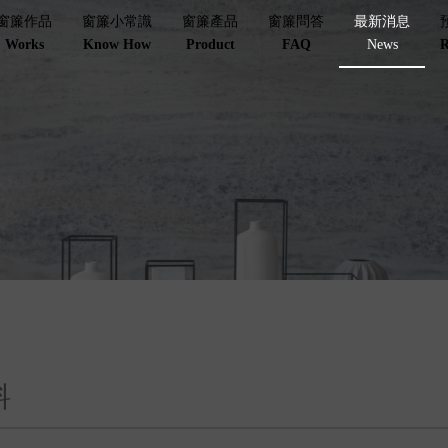
窗簾作品
窗簾小常識
窗簾產品
窗簾問答
最新消息
Works
Know How
Product
FAQ
News
R
料