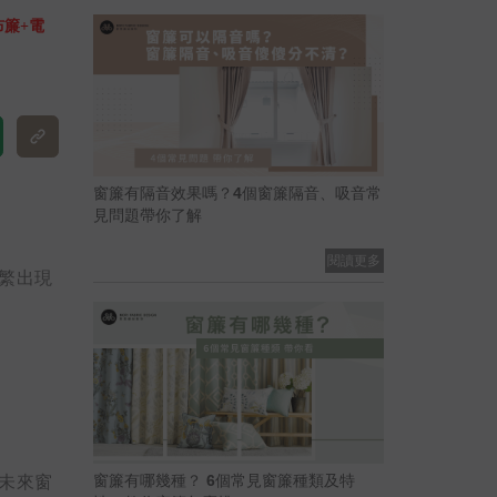
布簾+電
窗簾有隔音效果嗎？4個窗簾隔音、吸音常
見問題帶你了解
閱讀更多
繁出現
窗簾有哪幾種？ 6個常見窗簾種類及特
未來窗