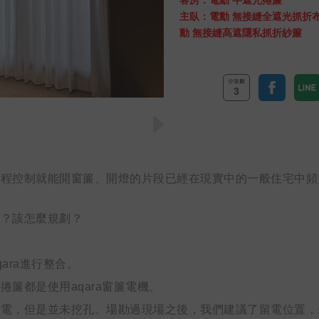
客房：電動 半遮光捲簾
主臥：電動 無接縫全遮光抓折
動 無接縫高遮隱私抓折紗簾
3
遠程控制就能開窗簾、開燈的片段已經在現實中的一般住宅中頻
）？該怎麼規劃？
ara進行整合。
簾都是使用aqara窗簾電機。
好電，但是並未挖孔。場勘過現場之後，我們建議了留電位置，