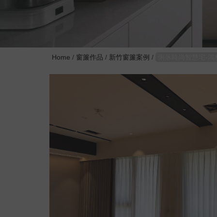
Home
/
窗簾作品
/
新竹窗簾案例
/
俐落時尚智慧宅-鴻