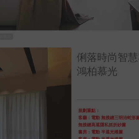
柏慕光
俐落時尚智慧
鴻柏慕光
規劃重點：
客廳：電動 無接縫三明治蛇形
無接縫高遮隱私抓折紗簾
書房：電動 半遮光捲簾