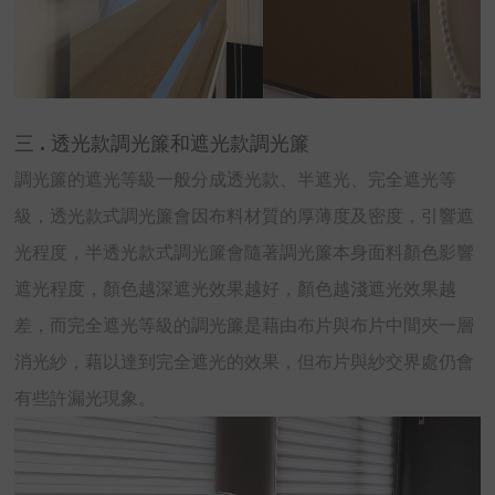
三 . 透光款調光簾和遮光款調光簾
調光簾的遮光等級一般分成透光款、半遮光、完全遮光等
級，透光款式調光簾會因布料材質的厚薄度及密度，引響遮
光程度，半透光款式調光簾會隨著調光簾本身面料顏色影響
遮光程度，顏色越深遮光效果越好，顏色越淺遮光效果越
差，而完全遮光等級的調光簾是藉由布片與布片中間夾一層
消光紗，藉以達到完全遮光的效果，但布片與紗交界處仍會
有些許漏光現象。