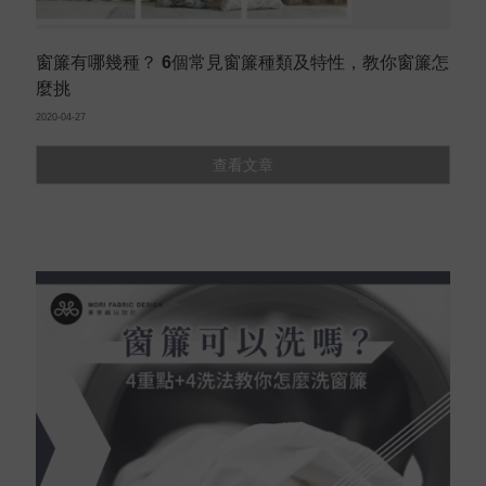
窗簾有哪幾種？ 6個常見窗簾種類及特性，教你窗簾怎
麼挑
2020-04-27
查看文章