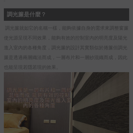
調光簾是什麼？
調光簾就如它的名稱一樣，能夠依據自身的需求來調整窗簾
使光源呈現不同效果，能夠有效的控制室內的明亮度及陽光
進入室內的各種角度，調光簾的設計其實類似於捲簾但調光
簾是透過兩層織法而成，一層布片和一層紗混織而成，因此
也能呈現若隱若現的效果。