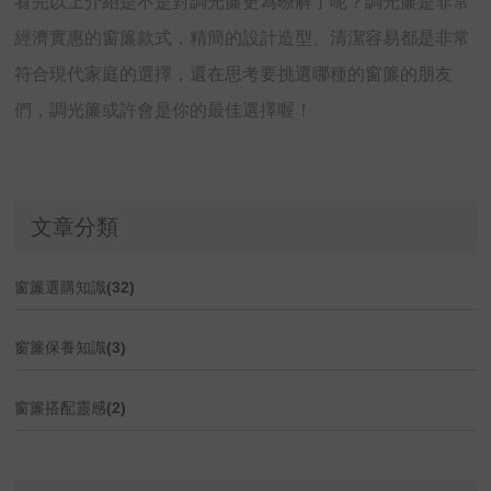
看完以上介紹是不是對調光簾更為暸解了呢？調光簾是非常
經濟實惠的窗簾款式，精簡的設計造型、清潔容易都是非常
符合現代家庭的選擇，還在思考要挑選哪種的窗簾的朋友
們，調光簾或許會是你的最佳選擇喔！
文章分類
窗簾選購知識(32)
窗簾保養知識(3)
窗簾搭配靈感(2)