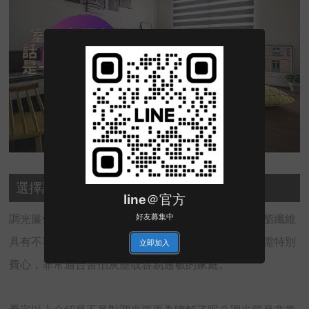
選擇調光簾的理由4：不容易堆積灰塵
line＠官方
好友募集中
調光簾使用聚酯纖維所製，因此不容易堆積灰塵。聚酯纖維
具有不容易沾上灰塵及塵蟎的特性，因此在清潔上不需特別
立即加入
費心，非常適合害怕灰塵或容易過敏的家庭。