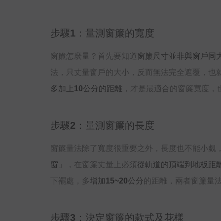
步驟1：量測窗簾的寬度
窗簾怎麼量？首先要知道
窗簾尺寸並非與窗戶同
法，只丈量窗戶的大小，反而無法完全遮覆，也
多加上10公分的距離
，才是最適合的窗簾寬度，
步驟2：量測窗簾的長度
窗簾量法除了寬度很重要之外，長度也不能小覷
窗」
，在窗簾丈量上必須
從軌道的頂端到地板距離
下襬處，多
增加15~20公分
的距離，兩者窗簾量
步驟3：決定窗簾的款式及花樣