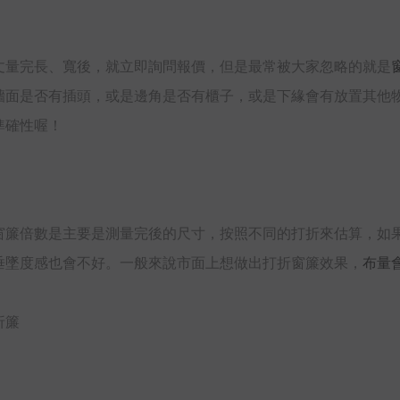
丈量完長、寬後，就立即詢問報價，但是最常被大家忽略的就是
牆面是否有插頭，或是邊角是否有櫃子，或是下緣會有放置其他
準確性喔！
窗簾倍數是主要是測量完後的尺寸，按照不同的打折來估算，如
垂墜度感也會不好。一般來說市面上想做出打折窗簾效果，
布量會
折簾