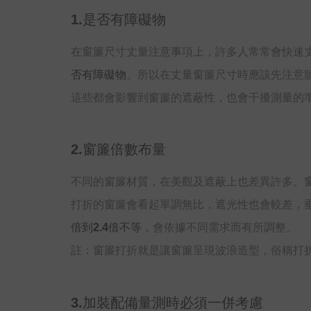
1.是否有障礙物
在窗簾尺寸丈量注意事項上，許多人常常會快速
否有障礙物
。所以在丈量窗簾尺寸時應該先注意
這些都會影響到窗簾的遮蔽性，也會干擾測量的
2.窗簾倍數布量
不同的窗簾材質，在美觀及遮蔽上也差異許多。
打折的窗簾會看起單調無比，遮光性也會較差，
倍到2.4倍不等
，會依據不同需求而有所調整。
註：窗簾打折就是讓窗簾呈現波浪造型，俗稱打
3.加裝配備量測時必須一併考慮