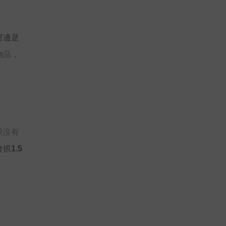
窗邊是
物品，
果沒有
抓1.5