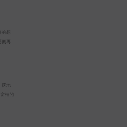
好的想
兩側再
「落地
到窗框的