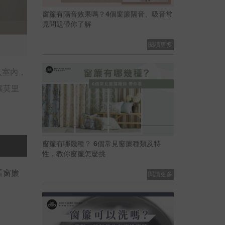
窗簾有隔音效果嗎？4個窗簾隔音、吸音常
見問題帶你了解
閱讀更多
入室內，
讓莫里
窗簾有哪幾種？ 6個常見窗簾種類及特
性，教你窗簾怎麼挑
看
窗簾
閱讀更多