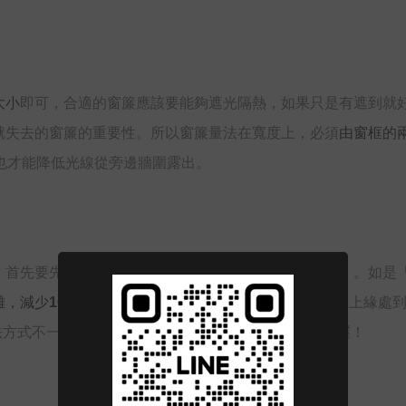
大小
即可，合適的窗簾應該要能夠遮光隔熱，如果只是有遮到就
就失去的窗簾的重要性。所以窗簾量法在寬度上，必須
由窗框的
也才能降低光線從旁邊牆圍露出。
，首先要先確認你家的窗戶是「落地窗」或是「半腰窗」。如是
，減少1~2公分
；反之，若是
「半腰窗」
，則是軌道的上緣處
法方式不一樣，也是窗簾尺寸丈量注意事項之一的重點喔！