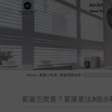
.
關於我們
About Us
Home
/
窗簾小常識
/
窗簾選購知識
/
窗簾怎麼量？窗
窗簾怎麼量？窗簾量法3個步