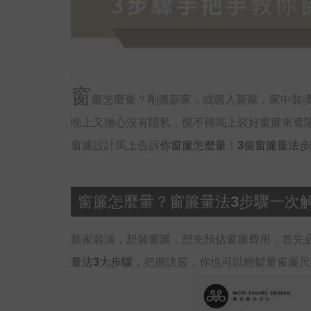
窗
簾怎麼量？剛搬新家，或購入新屋，家中裝
晚上又擔心沒有隱私，恨不得馬上裝好窗簾來遮
窗簾設計馬上告訴
你窗簾怎麼量
！
3個窗簾量法
窗簾怎麼量？窗簾量法3步驟一次
新家裝潢，想裝窗簾，想先預估窗簾費用，首先
量法3大步驟
，把握訣竅，你也可以輕鬆量窗簾尺