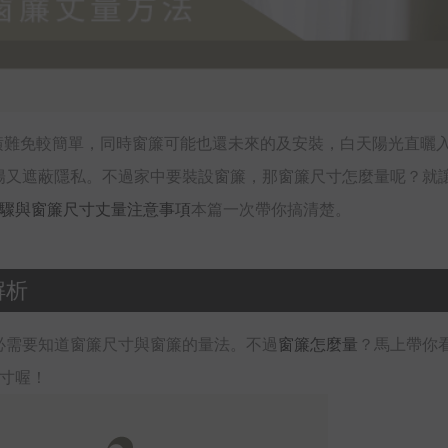
潢難免較簡單，同時窗簾可能也還未來的及安裝，白天陽光直曬
陽又遮蔽隱私。不過家中要裝設窗簾，那窗簾尺寸怎麼量呢？就
步驟與窗簾尺寸丈量注意事項
本篇一次帶你搞清楚。
解析
必需要知道窗簾尺寸與窗簾的量法。不過
窗簾怎麼量
？馬上帶你
寸喔！