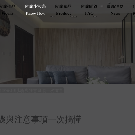
窗簾作品
窗簾小常識
窗簾產品
窗簾問答
最新消息
Works
Know How
Product
FAQ
News
R
簾量法3個步驟與注意事項一次搞懂
驟與注意事項一次搞懂