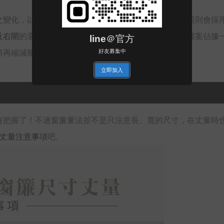
之變化，以辦公室來說，大多是以
透光的百葉窗
，而臥房則會採
及右開
的選擇，若上側有藝術軌道，在兩側都會有精緻圖案佔據
line＠官方
好友募集中
須再縮減幾公分喔！
立即加入
有把握了！不過窗簾量法並不是只注意長、寬的尺寸，在丈量時
寸丈量注意事項
吧。