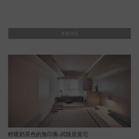
查看作品
輕暖奶茶色的無印風-武陵居黃宅