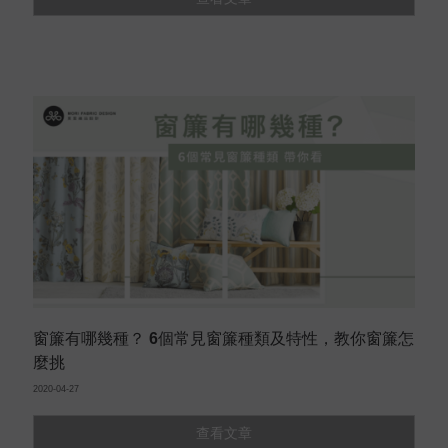
窗簾有哪幾種？ 6個常見窗簾種類及特性，教你窗簾怎
麼挑
2020-04-27
查看文章